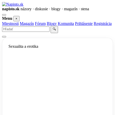
napisto.sk
názory · diskusie · blogy · magazín · stena
Otvoriť
Menu
×
menu
Miestnosti
Magazín
Fórum
Blogy
Komunita
Prihlásenie
Registrácia
Vyhľadať
🔍
Sexualita a erotika