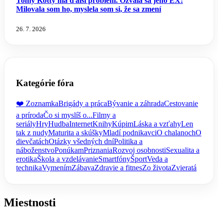
Tomy Kotty má ďalší problém. Ozvala sa jeho EX:
Milovala som ho, myslela som si, že sa zmení
26. 7. 2026
Kategórie fóra
❤️ Zoznamka
Brigády a práca
Bývanie a záhrada
Cestovanie
a príroda
Čo si myslíš o...
Filmy a
seriály
Hry
Hudba
Internet
Knihy
Kúpim
Láska a vzťahy
Len
tak z nudy
Maturita a skúšky
Mladí podnikavci
O chalanoch
O
dievčatách
Otázky všedných dní
Politika a
náboženstvo
Ponúkam
Priznania
Rozvoj osobnosti
Sexualita a
erotika
Škola a vzdelávanie
Smartfóny
Šport
Veda a
technika
Vymením
Zábava
Zdravie a fitnes
Zo života
Zvieratá
Miestnosti