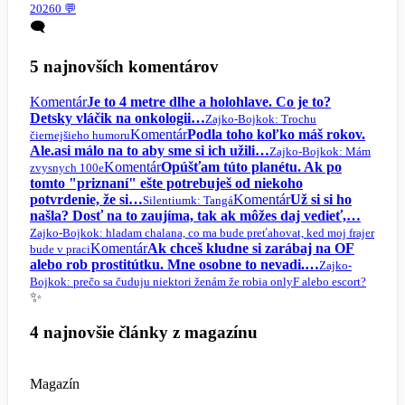
2026
0 💬
🗨️
5 najnovších komentárov
Komentár
Je to 4 metre dlhe a holohlave. Co je to?
Detsky vláčik na onkologii…
Zajko-Bojko
k: Trochu
Komentár
Podla toho koľko máš rokov.
čiernejšieho humoru
Ale.asi málo na to aby sme si ich užili…
Zajko-Bojko
k: Mám
Komentár
Opúšťam túto planétu. Ak po
zvysnych 100e
tomto "priznaní" ešte potrebuješ od niekoho
potvrdenie, že si…
Komentár
Už si si ho
Silentium
k: Tangá
našla? Dosť na to zaujíma, tak ak môžes daj vedieť,…
Zajko-Bojko
k: hladam chalana, co ma bude preťahovat, ked moj frajer
Komentár
Ak chceš kludne si zarábaj na OF
bude v praci
alebo rob prostitútku. Mne osobne to nevadi.…
Zajko-
Bojko
k: prečo sa čuduju niektori ženám že robia onlyF alebo escort?
✨
4 najnovšie články z magazínu
Magazín