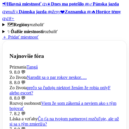
📢
Hlavná miestnosť
☀️
Dnes ma potešilo
♂️
Pánska jazda
(2)
(0)
muži
♀️
Dámska jazda
ženy
❤️
Zoznamka
🔥
Horúce témy
(2)
(0)
(0)
18+
(2)
🗺️
Regióny
rozbaliť
✨
Ďalšie miestnosti
rozbaliť
＋ Pridať miestnosť
Najnovšie fóra
Priznania
Tangá
9. 8.
0 💬
Zo života
Narodit sa o par rokov neskor….
8. 8.
0 💬
Zo života
prečo sa čuduju niektori ženám že robia onlyF
alebo escort?
8. 8.
0 💬
Rozvoj osobnosti
Viem že som zákerná a neviem ako s tým
bojovať
7. 8.
2 💬
Láska a vzťahy
Čo ťa na tvojom partnerovi rozčuľuje, ale už
si sa s tým zmieril/a?