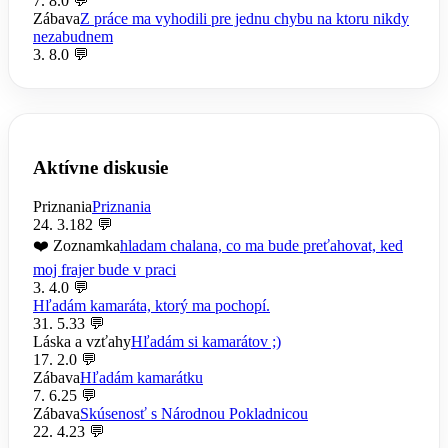
7. 8.
0 💬
Zábava
Z práce ma vyhodili pre jednu chybu na ktoru nikdy
nezabudnem
3. 8.
0 💬
Aktívne diskusie
Priznania
Priznania
24. 3.
182 💬
❤️ Zoznamka
hladam chalana, co ma bude preťahovat, ked
moj frajer bude v praci
3. 4.
0 💬
Hľadám kamaráta, ktorý ma pochopí.
31. 5.
33 💬
Láska a vzťahy
Hľadám si kamarátov ;)
17. 2.
0 💬
Zábava
Hľadám kamarátku
7. 6.
25 💬
Zábava
Skúsenosť s Národnou Pokladnicou
22. 4.
23 💬