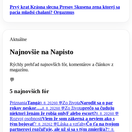
Prvý krat
Krásna slecna Presov
Skusena zena ktorej sa
pacia mladsi chalani?
Orgazmus
Aktuálne
Najnovšie na Napisto
Rýchly prehľad najnovších fór, komentárov a článkov z
magazínu.
💬
5 najnovších fór
Priznania
Tangá
Zo života
Narodit sa o par
9. 8. 2026
0 💬
rokov neskor….
Zo života
prečo sa čuduju
8. 8. 2026
0 💬
niektori ženám že robia onlyF alebo escort?
8. 8. 2026
0 💬
Rozvoj osobnosti
Viem že som zákerná a neviem ako s
tým bojovať
Láska a vzťahy
Čo ťa na tvojom
7. 8. 2026
2 💬
partnerovi rozčuľuje, ale už si sa s tým zmieril/a?
7. 8.