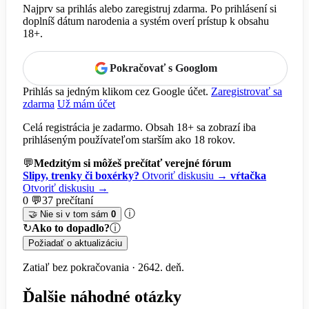
Najprv sa prihlás alebo zaregistruj zdarma. Po prihlásení si
doplníš dátum narodenia a systém overí prístup k obsahu
18+.
Pokračovať s Googlom
Prihlás sa jedným klikom cez Google účet.
Zaregistrovať sa
zdarma
Už mám účet
Celá registrácia je zadarmo. Obsah 18+ sa zobrazí iba
prihláseným používateľom starším ako 18 rokov.
💬
Medzitým si môžeš prečítať verejné fórum
Slipy, trenky či boxérky?
Otvoriť diskusiu →
vŕtačka
Otvoriť diskusiu →
0 💬
37 prečítaní
ⓘ
🤝 Nie si v tom sám
0
↻
Ako to dopadlo?
ⓘ
Požiadať o aktualizáciu
Zatiaľ bez pokračovania · 2642. deň.
Ďalšie náhodné otázky