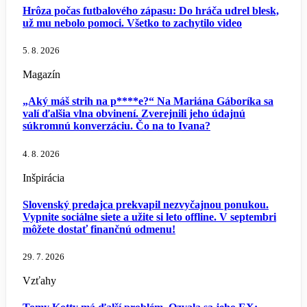
Hrôza počas futbalového zápasu: Do hráča udrel blesk,
už mu nebolo pomoci. Všetko to zachytilo video
5. 8. 2026
Magazín
„Aký máš strih na p****e?“ Na Mariána Gáboríka sa
valí ďalšia vlna obvinení. Zverejnili jeho údajnú
súkromnú konverzáciu. Čo na to Ivana?
4. 8. 2026
Inšpirácia
Slovenský predajca prekvapil nezvyčajnou ponukou.
Vypnite sociálne siete a užite si leto offline. V septembri
môžete dostať finančnú odmenu!
29. 7. 2026
Vzťahy