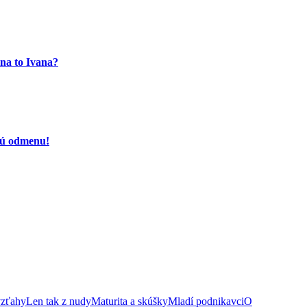
na to Ivana?
čnú odmenu!
vzťahy
Len tak z nudy
Maturita a skúšky
Mladí podnikavci
O