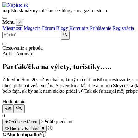
napisto.sk
názory · diskusie · blogy · magazín · stena
Otvoriť
Menu
×
menu
Miestnosti
Magazín
Fórum
Blogy
Komunita
Prihlásenie
Registrácia
Vyhľadať
🔍
Cestovanie a príroda
Autor: Anonym
Parťák/čka na výlety, turistiky…..
Zdravím. Som 20-ročný chalan, ktorý má rád turistiku, cestovanie, s
chcel pobehat veľa vecí na Slovensku a kľudne aj mimo Slovenska (k
bolo fajn, ak by sa k nám niekto pridal 🙂 Tak ak ťa zaujal môj príspe
Hodnotenie
👍
0
👎
0
0
2 💬
60 prečítaní
★
Obľúbené fórum
ⓘ
🤝 Nie si v tom sám
0
↻
Ako to dopadlo?
ⓘ