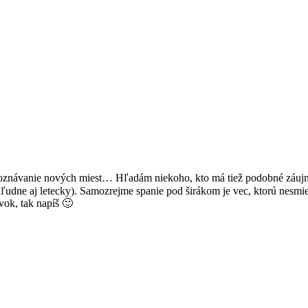
poznávanie nových miest… Hľadám niekoho, kto má tiež podobné záujmy (
ľudne aj letecky). Samozrejme spanie pod širákom je vec, ktorú nesm
vok, tak napíš 🙂