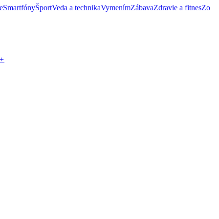
e
Smartfóny
Šport
Veda a technika
Vymením
Zábava
Zdravie a fitnes
Zo
+