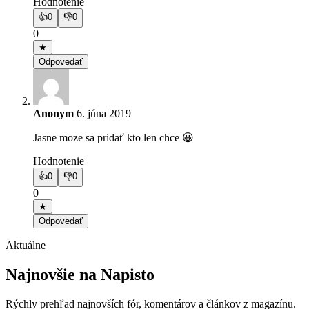
Hodnotenie
👍
0
👎
0
0
★
Odpovedať
Anonym
6. júna 2019
Jasne moze sa pridať kto len chce 😀
Hodnotenie
👍
0
👎
0
0
★
Odpovedať
Aktuálne
Najnovšie na Napisto
Rýchly prehľad najnovších fór, komentárov a článkov z magazínu.