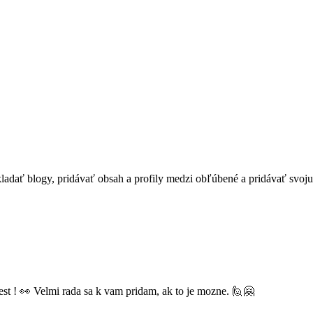
akladať blogy, pridávať obsah a profily medzi obľúbené a pridávať svoj
est ! 👀 Velmi rada sa k vam pridam, ak to je mozne. 🙋🤗