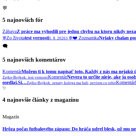
💬
5 najnovších fór
Zábava
Z práce ma vyhodili pre jednu chybu na ktoru nikdy ne
Zo života
test vernosti
❤️ Zoznamka
Nejaky chalan po
💬
1. 8. 2026
3 💬
🗨️
5 najnovších komentárov
Komentár
Možem ti k tomu napísať toto. Každý z nás ma nejakú 
Komentár
Nevera to určite nieje, ake ja o
Zajko-Bojko
k: test vernosti
osedlaj.Si…
Komentár
Zajko-Bojko
k: zenaty kolega ma bali, neviem co robit
✨
4 najnovšie články z magazínu
Magazín
Hrôza počas futbalového zápasu: Do hráča udrel blesk, už mu neb