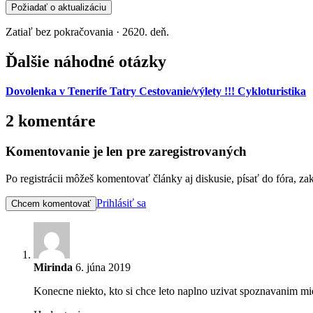
Požiadať o aktualizáciu
Zatiaľ bez pokračovania · 2620. deň.
Ďalšie náhodné otázky
Dovolenka v Tenerife
Tatry
Cestovanie/výlety !!!
Cykloturistika
2 komentáre
Komentovanie je len pre zaregistrovaných
Po registrácii môžeš komentovať články aj diskusie, písať do fóra, z
Prihlásiť sa
Chcem komentovať
Mirinda
6. júna 2019
Konecne niekto, kto si chce leto naplno uzivat spoznavanim mi