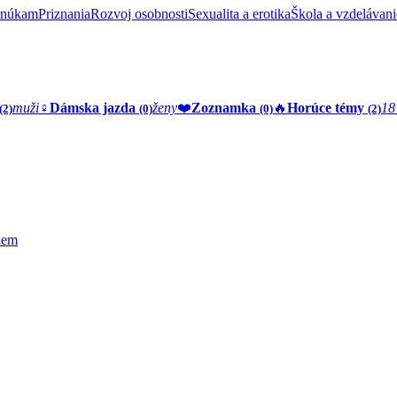
onúkam
Priznania
Rozvoj osobnosti
Sexualita a erotika
Škola a vzdelávani
muži
♀️
Dámska jazda
ženy
❤️
Zoznamka
🔥
Horúce témy
18
(2)
(0)
(0)
(2)
nem