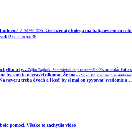
zabudnem
Zo života
zenaty kolega ma bali, neviem co robi
3. 8. 2026
0 💬
radit?
31. 7. 2026
0 💬
úchylku a ty…
Komentár
Toto s
Zajko-Bojko
k: Som závislá či je to normálne?
sobne by som to nevravel nikomu. Že ma…
Zajko-Bojko
k: mam sa snubenic
Na neveru treba dvoch a i keď by si mal on spytovať svedomie a…
olo pomoci. Všetko to zachytilo video