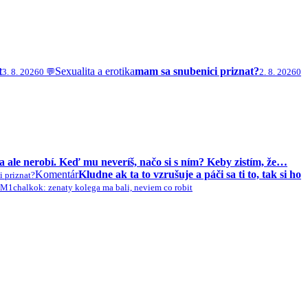
t
Sexualita a erotika
mam sa snubenici priznat?
3. 8. 2026
0 💬
2. 8. 2026
0
a ale nerobí. Keď mu neveríš, načo si s ním? Keby zistím, že…
Komentár
Kludne ak ta to vzrušuje a páči sa ti to, tak si ho
i priznat?
M1chalko
k: zenaty kolega ma bali, neviem co robit