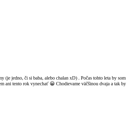
je jedno, či si baba, alebo chalan xD) . Počas tohto leta by som
iem ani tento rok vynechať 😀 Chodievame väčšinou dvaja a tak by