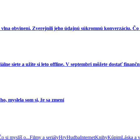
 vlna obvinení. Zverejnili jeho údajnú súkromnú konverzáciu. Čo 
ne siete a užite si leto offline. V septembri môžete dostať finan
o, myslela som si, že sa zmení
o si myslíš o...
Filmy a seriály
Hry
Hudba
Internet
Knihy
Kúpim
Láska a 