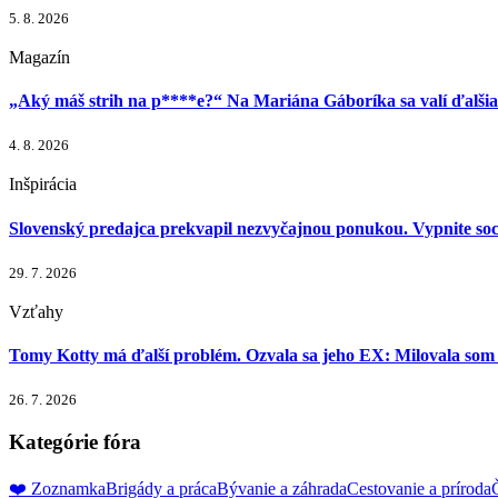
5. 8. 2026
Magazín
„Aký máš strih na p****e?“ Na Mariána Gáboríka sa valí ďalšia
4. 8. 2026
Inšpirácia
Slovenský predajca prekvapil nezvyčajnou ponukou. Vypnite sociál
29. 7. 2026
Vzťahy
Tomy Kotty má ďalší problém. Ozvala sa jeho EX: Milovala som h
26. 7. 2026
Kategórie fóra
❤️ Zoznamka
Brigády a práca
Bývanie a záhrada
Cestovanie a príroda
Č