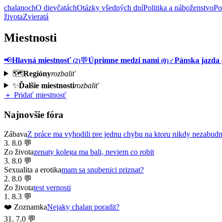
chalanoch
O dievčatách
Otázky všedných dní
Politika a náboženstvo
P
života
Zvieratá
Miestnosti
📢
Hlavná miestnosť
💬
Úprimne medzi nami
♂️
Pánska jazda
(2)
(0)
🗺️
Regióny
rozbaliť
✨
Ďalšie miestnosti
rozbaliť
＋ Pridať miestnosť
Najnovšie fóra
Zábava
Z práce ma vyhodili pre jednu chybu na ktoru nikdy nezabud
3. 8.
0 💬
Zo života
zenaty kolega ma bali, neviem co robit
3. 8.
0 💬
Sexualita a erotika
mam sa snubenici priznat?
2. 8.
0 💬
Zo života
test vernosti
1. 8.
3 💬
❤️ Zoznamka
Nejaky chalan poradit?
31. 7.
0 💬