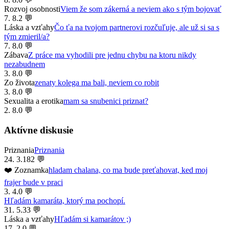
Rozvoj osobnosti
Viem že som zákerná a neviem ako s tým bojovať
7. 8.
2 💬
Láska a vzťahy
Čo ťa na tvojom partnerovi rozčuľuje, ale už si sa s
tým zmieril/a?
7. 8.
0 💬
Zábava
Z práce ma vyhodili pre jednu chybu na ktoru nikdy
nezabudnem
3. 8.
0 💬
Zo života
zenaty kolega ma bali, neviem co robit
3. 8.
0 💬
Sexualita a erotika
mam sa snubenici priznat?
2. 8.
0 💬
Aktívne diskusie
Priznania
Priznania
24. 3.
182 💬
❤️ Zoznamka
hladam chalana, co ma bude preťahovat, ked moj
frajer bude v praci
3. 4.
0 💬
Hľadám kamaráta, ktorý ma pochopí.
31. 5.
33 💬
Láska a vzťahy
Hľadám si kamarátov ;)
17. 2.
0 💬