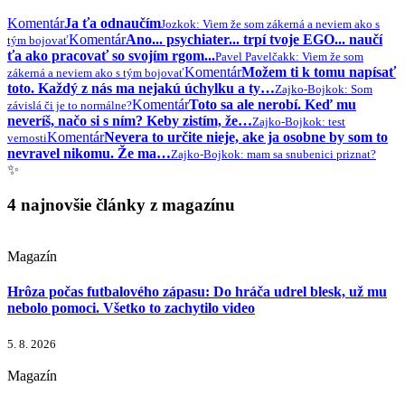
Komentár
Ja ťa odnaučím
Jozko
k: Viem že som zákerná a neviem ako s
Komentár
Ano... psychiater... trpí tvoje EGO... naučí
tým bojovať
ťa ako pracovať so svojím rgom...
Pavel Pavelčak
k: Viem že som
Komentár
Možem ti k tomu napísať
zákerná a neviem ako s tým bojovať
toto. Každý z nás ma nejakú úchylku a ty…
Zajko-Bojko
k: Som
Komentár
Toto sa ale nerobí. Keď mu
závislá či je to normálne?
neveríš, načo si s ním? Keby zistím, že…
Zajko-Bojko
k: test
Komentár
Nevera to určite nieje, ake ja osobne by som to
vernosti
nevravel nikomu. Že ma…
Zajko-Bojko
k: mam sa snubenici priznat?
✨
4 najnovšie články z magazínu
Magazín
Hrôza počas futbalového zápasu: Do hráča udrel blesk, už mu
nebolo pomoci. Všetko to zachytilo video
5. 8. 2026
Magazín