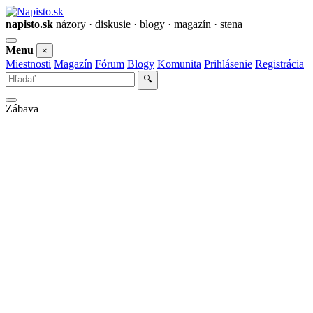
napisto.sk
názory · diskusie · blogy · magazín · stena
Otvoriť
Menu
×
menu
Miestnosti
Magazín
Fórum
Blogy
Komunita
Prihlásenie
Registrácia
Vyhľadať
🔍
Zábava