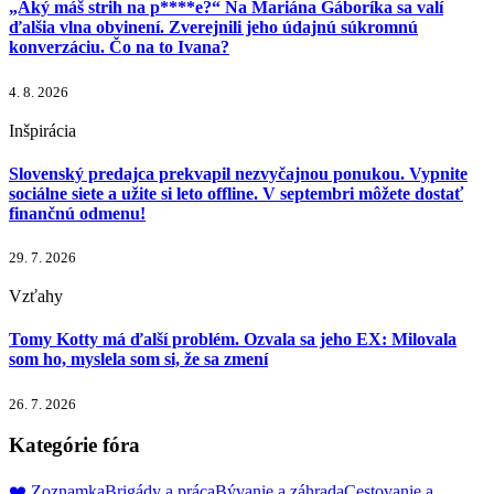
„Aký máš strih na p****e?“ Na Mariána Gáboríka sa valí
ďalšia vlna obvinení. Zverejnili jeho údajnú súkromnú
konverzáciu. Čo na to Ivana?
4. 8. 2026
Inšpirácia
Slovenský predajca prekvapil nezvyčajnou ponukou. Vypnite
sociálne siete a užite si leto offline. V septembri môžete dostať
finančnú odmenu!
29. 7. 2026
Vzťahy
Tomy Kotty má ďalší problém. Ozvala sa jeho EX: Milovala
som ho, myslela som si, že sa zmení
26. 7. 2026
Kategórie fóra
❤️ Zoznamka
Brigády a práca
Bývanie a záhrada
Cestovanie a