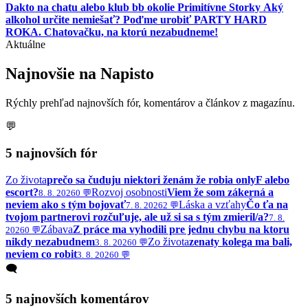
Dakto na chatu alebo klub bb okolie
Primitívne Storky
Aký
alkohol určite nemiešať?
Poďme urobiť PARTY HARD
ROKA. Chatovačku, na ktorú nezabudneme!
Aktuálne
Najnovšie na Napisto
Rýchly prehľad najnovších fór, komentárov a článkov z magazínu.
💬
5 najnovších fór
Zo života
prečo sa čuduju niektori ženám že robia onlyF alebo
escort?
Rozvoj osobnosti
Viem že som zákerná a
8. 8. 2026
0 💬
neviem ako s tým bojovať
Láska a vzťahy
Čo ťa na
7. 8. 2026
2 💬
tvojom partnerovi rozčuľuje, ale už si sa s tým zmieril/a?
7. 8.
Zábava
Z práce ma vyhodili pre jednu chybu na ktoru
2026
0 💬
nikdy nezabudnem
Zo života
zenaty kolega ma bali,
3. 8. 2026
0 💬
neviem co robit
3. 8. 2026
0 💬
🗨️
5 najnovších komentárov