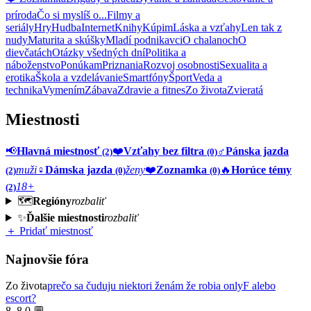
príroda
Čo si myslíš o...
Filmy a
seriály
Hry
Hudba
Internet
Knihy
Kúpim
Láska a vzťahy
Len tak z
nudy
Maturita a skúšky
Mladí podnikavci
O chalanoch
O
dievčatách
Otázky všedných dní
Politika a
náboženstvo
Ponúkam
Priznania
Rozvoj osobnosti
Sexualita a
erotika
Škola a vzdelávanie
Smartfóny
Šport
Veda a
technika
Vymením
Zábava
Zdravie a fitnes
Zo života
Zvieratá
Miestnosti
📢
Hlavná miestnosť
❤️
Vzťahy bez filtra
♂️
Pánska jazda
(2)
(0)
muži
♀️
Dámska jazda
ženy
❤️
Zoznamka
🔥
Horúce témy
(2)
(0)
(0)
18+
(2)
🗺️
Regióny
rozbaliť
✨
Ďalšie miestnosti
rozbaliť
＋ Pridať miestnosť
Najnovšie fóra
Zo života
prečo sa čuduju niektori ženám že robia onlyF alebo
escort?
8. 8.
0 💬