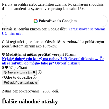
Najprv sa prihlás alebo zaregistruj zdarma. Po prihlásení si doplníš
dátum narodenia a systém overí prístup k obsahu 18+.
Pokračovať s Googlom
Prihlás sa jedným klikom cez Google účet.
Zaregistrovať sa zdarma
Už mám účet
Celá registrácia je zadarmo. Obsah 18+ sa zobrazí iba prihláseným
používateľom starším ako 18 rokov.
💬
Medzitým si môžeš prečítať verejné fórum
Nejaký dobrý vtip ktorý ma pobaví? :D
Otvoriť diskusiu →
Čo
ak sa zaľúbil do môjho fake ja?
Otvoriť diskusiu →
0 💬
57 prečítaní
ⓘ
🤝 Nie si v tom sám
0
↻
Ako to dopadlo?
ⓘ
Požiadať o aktualizáciu
Zatiaľ bez pokračovania · 2650. deň.
Ďalšie náhodné otázky