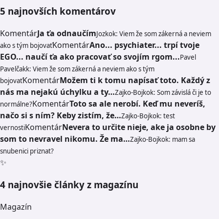
5 najnovších komentárov
Komentár
Ja ťa odnaučím
Jozko
k: Viem že som zákerná a neviem
Komentár
Ano... psychiater... trpí tvoje
ako s tým bojovať
EGO... naučí ťa ako pracovať so svojím rgom...
Pavel
Pavelčak
k: Viem že som zákerná a neviem ako s tým
Komentár
Možem ti k tomu napísať toto. Každý z
bojovať
nás ma nejakú úchylku a ty…
Zajko-Bojko
k: Som závislá či je to
Komentár
Toto sa ale nerobí. Keď mu neveríš,
normálne?
načo si s ním? Keby zistím, že…
Zajko-Bojko
k: test
Komentár
Nevera to určite nieje, ake ja osobne by
vernosti
som to nevravel nikomu. Že ma…
Zajko-Bojko
k: mam sa
snubenici priznat?
✨
4 najnovšie články z magazínu
Magazín