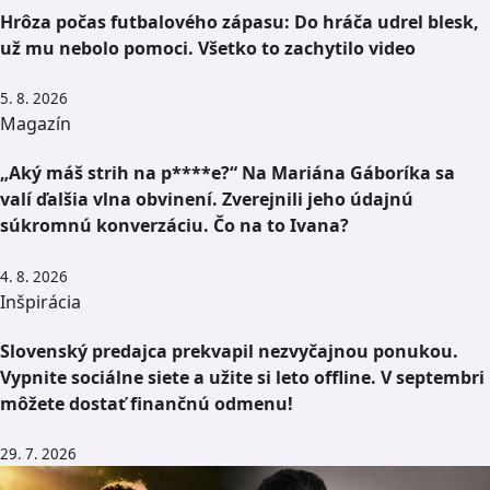
Hrôza počas futbalového zápasu: Do hráča udrel blesk,
už mu nebolo pomoci. Všetko to zachytilo video
5. 8. 2026
Magazín
„Aký máš strih na p****e?“ Na Mariána Gáboríka sa
valí ďalšia vlna obvinení. Zverejnili jeho údajnú
súkromnú konverzáciu. Čo na to Ivana?
4. 8. 2026
Inšpirácia
Slovenský predajca prekvapil nezvyčajnou ponukou.
Vypnite sociálne siete a užite si leto offline. V septembri
môžete dostať finančnú odmenu!
29. 7. 2026