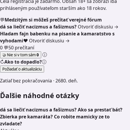
Celá registrácia je zadarmo. Obsah 18+ sa zobrazí iba
prihláseným používateľom starším ako 18 rokov.
💬
Medzitým si môžeš prečítať verejné fórum
dá sa liečiť nacizmus a fašizmus?
Otvoriť diskusiu →
Hladam fajn babenku na pisanie a kamaratstvo s
vyhodami❤️
Otvoriť diskusiu →
0 💬
50 prečítaní
ⓘ
🤝 Nie si v tom sám
0
↻
Ako to dopadlo?
ⓘ
Požiadať o aktualizáciu
Zatiaľ bez pokračovania · 2680. deň.
Ďalšie náhodné otázky
dá sa liečiť nacizmus a fašizmus?
Ako sa prestať báť?
Zbierka pre kamaráta?
Co robite mamicky ze to
zvladate?