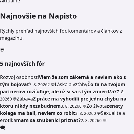
Aktuálne
Najnovšie na Napisto
Rýchly prehľad najnovších fór, komentárov a článkov z
magazínu.
💬
5 najnovších fór
Rozvoj osobnosti
Viem že som zákerná a neviem ako s
tým bojovať
Láska a vzťahy
Čo ťa na tvojom
7. 8. 2026
2 💬
partnerovi rozčuľuje, ale už si sa s tým zmieril/a?
7. 8.
Zábava
Z práce ma vyhodili pre jednu chybu na
2026
0 💬
ktoru nikdy nezabudnem
Zo života
zenaty
3. 8. 2026
0 💬
kolega ma bali, neviem co robit
Sexualita a
3. 8. 2026
0 💬
erotika
mam sa snubenici priznat?
2. 8. 2026
0 💬
🗨️