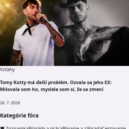
Vzťahy
Tomy Kotty má ďalší problém. Ozvala sa jeho EX:
Milovala som ho, myslela som si, že sa zmení
26. 7. 2026
Kategórie fóra
❤️ Zoznamka
Brigády a práca
Bývanie a záhrada
Cestovanie