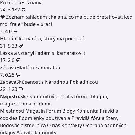
Priznania
Priznania
24. 3.
182 💬
❤️ Zoznamka
hladam chalana, co ma bude preťahovat, ked
moj frajer bude v praci
3. 4.
0 💬
Hľadám kamaráta, ktorý ma pochopí.
31. 5.
33 💬
Láska a vzťahy
Hľadám si kamarátov ;)
17. 2.
0 💬
Zábava
Hľadám kamarátku
7. 6.
25 💬
Zábava
Skúsenosť s Národnou Pokladnicou
22. 4.
23 💬
Napisto.sk
· komunitný portál s fórom, blogmi,
magazínom a profilmi.
Miestnosti
Magazín
Fórum
Blogy
Komunita
Pravidlá
cookies
Podmienky používania
Pravidlá fóra a Steny
Bodovacia smernica
O nás
Kontakty
Ochrana osobných
údajov
Aktivita komunity