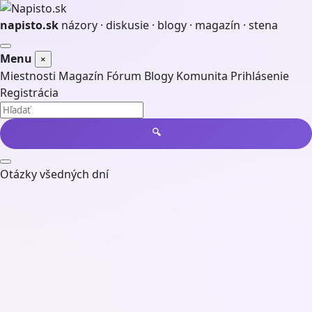
napisto.sk
názory · diskusie · blogy · magazín · stena
Otvoriť
Menu
×
menu
Miestnosti
Magazín
Fórum
Blogy
Komunita
Prihlásenie
Registrácia
Vyhľadať
🔍
Otázky všedných dní