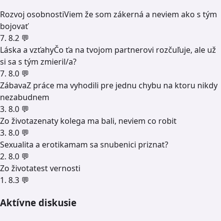
Rozvoj osobnosti
Viem že som zákerná a neviem ako s tým
bojovať
7. 8.
2 💬
Láska a vzťahy
Čo ťa na tvojom partnerovi rozčuľuje, ale už
si sa s tým zmieril/a?
7. 8.
0 💬
Zábava
Z práce ma vyhodili pre jednu chybu na ktoru nikdy
nezabudnem
3. 8.
0 💬
Zo života
zenaty kolega ma bali, neviem co robit
3. 8.
0 💬
Sexualita a erotika
mam sa snubenici priznat?
2. 8.
0 💬
Zo života
test vernosti
1. 8.
3 💬
Aktívne diskusie