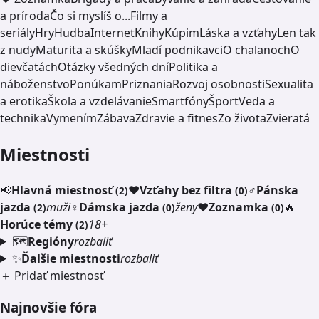
a príroda
Čo si myslíš o...
Filmy a
seriály
Hry
Hudba
Internet
Knihy
Kúpim
Láska a vzťahy
Len tak
z nudy
Maturita a skúšky
Mladí podnikavci
O chalanoch
O
dievčatách
Otázky všedných dní
Politika a
náboženstvo
Ponúkam
Priznania
Rozvoj osobnosti
Sexualita
a erotika
Škola a vzdelávanie
Smartfóny
Šport
Veda a
technika
Vymením
Zábava
Zdravie a fitnes
Zo života
Zvieratá
Miestnosti
📢
Hlavná miestnosť
❤️
Vzťahy bez filtra
♂️
Pánska
(2)
(0)
jazda
muži
♀️
Dámska jazda
ženy
❤️
Zoznamka
🔥
(2)
(0)
(0)
Horúce témy
18+
(2)
🗺️
Regióny
rozbaliť
✨
Ďalšie miestnosti
rozbaliť
＋ Pridať miestnosť
Najnovšie fóra