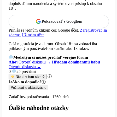
doplníš dátum narodenia a systém overí prístup k obsahu
18+.
Pokračovať s Googlom
Prihlás sa jedným klikom cez Google účet.
Zaregistrovať sa
zdarma
Už mám účet
Celá registrácia je zadarmo. Obsah 18+ sa zobrazí iba
prihláseným používateľom starším ako 18 rokov.
Medzitým si môžeš prečítať verejné fórum
Ahoj
Otvoriť diskusiu →
Hľadám dominantnú babu
Otvoriť diskusiu →
0
25 prečítaní
ⓘ
Nie si v tom sám
0
↻
Ako to dopadlo?
ⓘ
Požiadať o aktualizáciu
Zatiaľ bez pokračovania · 1360. deň.
Ďalšie náhodné otázky