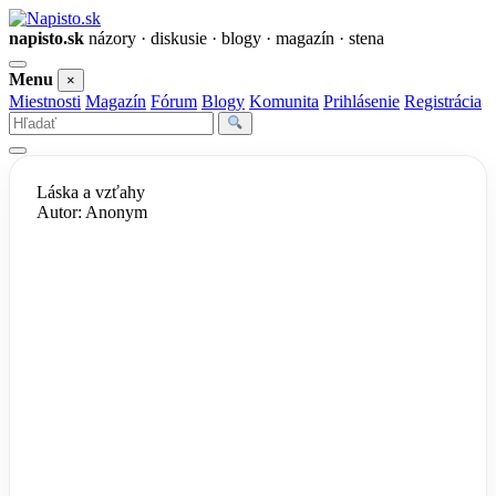
napisto.sk
názory · diskusie · blogy · magazín · stena
Otvoriť
Menu
×
menu
Miestnosti
Magazín
Fórum
Blogy
Komunita
Prihlásenie
Registrácia
Vyhľadať
Láska a vzťahy
Autor: Anonym