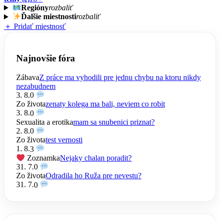
Regióny
rozbaliť
Ďalšie miestnosti
rozbaliť
＋ Pridať miestnosť
Najnovšie fóra
Zábava
Z práce ma vyhodili pre jednu chybu na ktoru nikdy
nezabudnem
3. 8.
0
Zo života
zenaty kolega ma bali, neviem co robit
3. 8.
0
Sexualita a erotika
mam sa snubenici priznat?
2. 8.
0
Zo života
test vernosti
1. 8.
3
Zoznamka
Nejaky chalan poradit?
31. 7.
0
Zo života
Odradila ho Ruža pre nevestu?
31. 7.
0