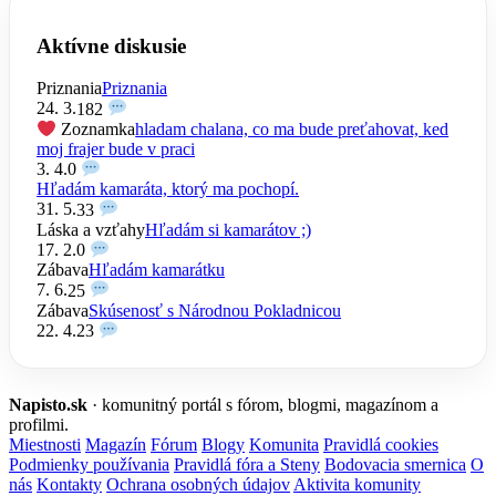
Aktívne diskusie
Priznania
Priznania
24. 3.
182
Zoznamka
hladam chalana, co ma bude preťahovat, ked
moj frajer bude v praci
3. 4.
0
Hľadám kamaráta, ktorý ma pochopí.
31. 5.
33
Láska a vzťahy
Hľadám si kamarátov ;)
17. 2.
0
Zábava
Hľadám kamarátku
7. 6.
25
Zábava
Skúsenosť s Národnou Pokladnicou
22. 4.
23
Napisto.sk
· komunitný portál s fórom, blogmi, magazínom a
profilmi.
Miestnosti
Magazín
Fórum
Blogy
Komunita
Pravidlá cookies
Podmienky používania
Pravidlá fóra a Steny
Bodovacia smernica
O
nás
Kontakty
Ochrana osobných údajov
Aktivita komunity