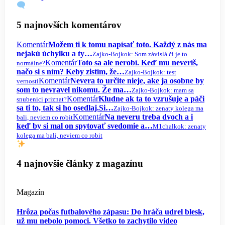
5 najnovších komentárov
Komentár
Možem ti k tomu napísať toto. Každý z nás ma
nejakú úchylku a ty…
Zajko-Bojko
k: Som závislá či je to
Komentár
Toto sa ale nerobí. Keď mu neveríš,
normálne?
načo si s ním? Keby zistím, že…
Zajko-Bojko
k: test
Komentár
Nevera to určite nieje, ake ja osobne by
vernosti
som to nevravel nikomu. Že ma…
Zajko-Bojko
k: mam sa
Komentár
Kludne ak ta to vzrušuje a páči
snubenici priznat?
sa ti to, tak si ho osedlaj.Si…
Zajko-Bojko
k: zenaty kolega ma
Komentár
Na neveru treba dvoch a i
bali, neviem co robit
keď by si mal on spytovať svedomie a…
M1chalko
k: zenaty
kolega ma bali, neviem co robit
4 najnovšie články z magazínu
Magazín
Hrôza počas futbalového zápasu: Do hráča udrel blesk,
už mu nebolo pomoci. Všetko to zachytilo video