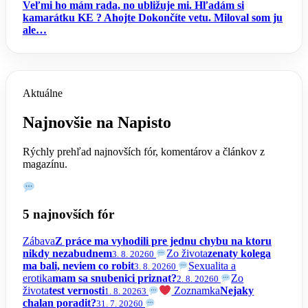
Veľmi ho mám rada, no ubližuje mi.
Hľadám si
kamarátku KE
? Ahojte
Dokončíte vetu. Miloval som ju
ale…
Aktuálne
Najnovšie na Napisto
Rýchly prehľad najnovších fór, komentárov a článkov z
magazínu.
5 najnovších fór
Zábava
Z práce ma vyhodili pre jednu chybu na ktoru
nikdy nezabudnem
Zo života
zenaty kolega
3. 8. 2026
0
ma bali, neviem co robit
Sexualita a
3. 8. 2026
0
erotika
mam sa snubenici priznat?
Zo
2. 8. 2026
0
života
test vernosti
Zoznamka
Nejaky
1. 8. 2026
3
chalan poradit?
31. 7. 2026
0