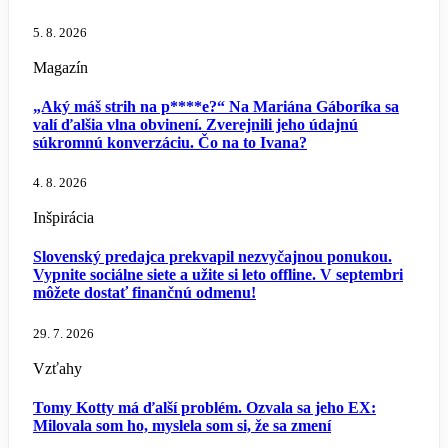
5. 8. 2026
Magazín
„Aký máš strih na p****e?“ Na Mariána Gáboríka sa
valí ďalšia vlna obvinení. Zverejnili jeho údajnú
súkromnú konverzáciu. Čo na to Ivana?
4. 8. 2026
Inšpirácia
Slovenský predajca prekvapil nezvyčajnou ponukou.
Vypnite sociálne siete a užite si leto offline. V septembri
môžete dostať finančnú odmenu!
29. 7. 2026
Vzťahy
Tomy Kotty má ďalší problém. Ozvala sa jeho EX:
Milovala som ho, myslela som si, že sa zmení