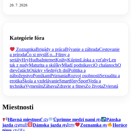
26. 7. 2026
Kategórie fóra
Zoznamka
Brigády a práca
Bývanie a záhrada
Cestovanie
a príroda
Čo si myslíš o...
Filmy a
seriály
Hry
Hudba
Internet
Knihy
Kúpim
Láska a vzťahy
Len
tak z nudy
Maturita a skúšky
Mladí podnikavci
O chalanoch
O
dievčatách
Otázky všedných dní
Politika a
náboženstvo
Ponúkam
Priznania
Rozvoj osobnosti
Sexualita a
erotika
Škola a vzdelávanie
Smartfóny
Šport
Veda a
technika
Vymením
Zábava
Zdravie a fitnes
Zo života
Zvieratá
Miestnosti
Hlavná miestnosť
Úprimne medzi nami
Pánska
(2)
(0)
jazda
muži
Dámska jazda
ženy
Zoznamka
Horúce
(2)
(0)
(0)
témy
18+
(2)