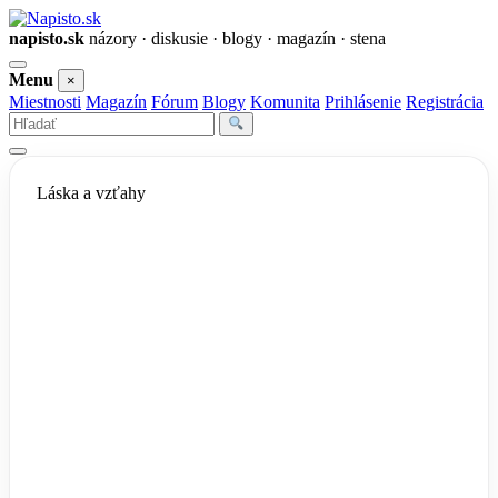
napisto.sk
názory · diskusie · blogy · magazín · stena
Otvoriť
Menu
×
menu
Miestnosti
Magazín
Fórum
Blogy
Komunita
Prihlásenie
Registrácia
Vyhľadať
Láska a vzťahy