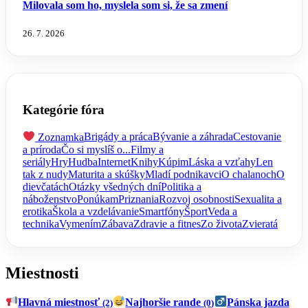
Milovala som ho, myslela som si, že sa zmení
26. 7. 2026
Kategórie fóra
Zoznamka
Brigády a práca
Bývanie a záhrada
Cestovanie
a príroda
Čo si myslíš o...
Filmy a
seriály
Hry
Hudba
Internet
Knihy
Kúpim
Láska a vzťahy
Len
tak z nudy
Maturita a skúšky
Mladí podnikavci
O chalanoch
O
dievčatách
Otázky všedných dní
Politika a
náboženstvo
Ponúkam
Priznania
Rozvoj osobnosti
Sexualita a
erotika
Škola a vzdelávanie
Smartfóny
Šport
Veda a
technika
Vymením
Zábava
Zdravie a fitnes
Zo života
Zvieratá
Miestnosti
Hlavná miestnosť
Najhoršie rande
Pánska jazda
(2)
(0)