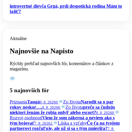
introvertné dievča
Grgá, prdí
despotická rodina
Mám to
tajiť?
Aktuálne
Najnovšie na Napisto
Rýchly prehľad najnovších fór, komentárov a článkov z
magazínu.
5 najnovších fór
Priznania
Tangá
Zo života
Narodit sa o par
9. 8. 2026
0
rokov neskor….
Zo života
prečo sa čuduju
8. 8. 2026
0
niektori ženám že robia onlyF alebo escort?
8. 8. 2026
0
Rozvoj osobnosti
Viem že som zákerná a neviem ako s
tým bojovať
Láska a vzťahy
Čo ťa na tvojom
7. 8. 2026
2
partnerovi rozčuľuje, ale už si sa s tým zmieril/a?
7. 8.