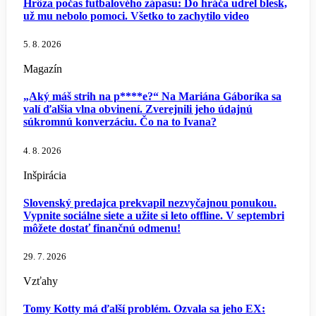
Hrôza počas futbalového zápasu: Do hráča udrel blesk,
už mu nebolo pomoci. Všetko to zachytilo video
5. 8. 2026
Magazín
„Aký máš strih na p****e?“ Na Mariána Gáboríka sa
valí ďalšia vlna obvinení. Zverejnili jeho údajnú
súkromnú konverzáciu. Čo na to Ivana?
4. 8. 2026
Inšpirácia
Slovenský predajca prekvapil nezvyčajnou ponukou.
Vypnite sociálne siete a užite si leto offline. V septembri
môžete dostať finančnú odmenu!
29. 7. 2026
Vzťahy
Tomy Kotty má ďalší problém. Ozvala sa jeho EX: