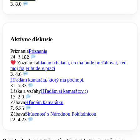
3. 8.
0
Aktívne diskusie
Priznania
Priznania
24. 3.
182
Zoznamka
hladam chalana, co ma bude preťahovat, ked
moj frajer bude v praci
3. 4.
0
Hľadám kamaráta, ktorý ma pochopí.
31. 5.
33
Láska a vzťahy
Hľadám si kamarátov ;)
17. 2.
0
Zábava
Hľadám kamarátku
7. 6.
25
Zábava
Skúsenosť s Národnou Pokladnicou
22. 4.
23