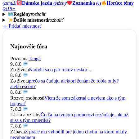
muži
Dámska jazda
ženy
Zoznamka
Horúce témy
(2)
(0)
(0)
18+
(2)
Regióny
rozbaliť
Ďalšie miestnosti
rozbaliť
＋ Pridať miestnosť
Najnovšie fóra
Priznania
Tangá
9. 8.
0
Zo života
Narodit sa o par rokov neskor….
8. 8.
0
Zo života
prečo sa čuduju niektori ženám že robia onlyF
alebo escort?
8. 8.
0
Rozvoj osobnosti
Viem že som zákerná a neviem ako s tým
bojovať
7. 8.
2
Láska a vzťahy
Čo ťa na tvojom partnerovi rozčuľuje, ale už
si sa s tým zmieril/a?
7. 8.
0
Zábava
Z práce ma vyhodili pre jednu chybu na ktoru nikdy
nezabudnem