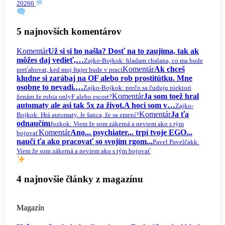
2026
0
5 najnovších komentárov
Komentár
Už si si ho našla? Dosť na to zaujíma, tak ak
môžes daj vedieť,…
Zajko-Bojko
k: hladam chalana, co ma bude
Komentár
Ak chceš
preťahovat, ked moj frajer bude v praci
kludne si zarábaj na OF alebo rob prostitútku. Mne
osobne to nevadi.…
Zajko-Bojko
k: prečo sa čuduju niektori
Komentár
Ja som toež hral
ženám že robia onlyF alebo escort?
automaty ale asi tak 5x za život.A hoci som v…
Zajko-
Komentár
Ja ťa
Bojko
k: Hrá automaty. Je šanca, že sa zmení?
odnaučím
Jozko
k: Viem že som zákerná a neviem ako s tým
Komentár
Ano... psychiater... trpí tvoje EGO...
bojovať
naučí ťa ako pracovať so svojím rgom...
Pavel Pavelčak
k:
Viem že som zákerná a neviem ako s tým bojovať
4 najnovšie články z magazínu
Magazín