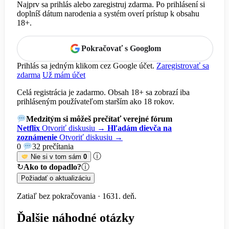
Najprv sa prihlás alebo zaregistruj zdarma. Po prihlásení si
doplníš dátum narodenia a systém overí prístup k obsahu
18+.
Pokračovať s Googlom
Prihlás sa jedným klikom cez Google účet.
Zaregistrovať sa
zdarma
Už mám účet
Celá registrácia je zadarmo. Obsah 18+ sa zobrazí iba
prihláseným používateľom starším ako 18 rokov.
Medzitým si môžeš prečítať verejné fórum
Netflix
Otvoriť diskusiu →
Hľadám dievča na
zoznámenie
Otvoriť diskusiu →
0
32 prečítania
ⓘ
Nie si v tom sám
0
↻
Ako to dopadlo?
ⓘ
Požiadať o aktualizáciu
Zatiaľ bez pokračovania · 1631. deň.
Ďalšie náhodné otázky