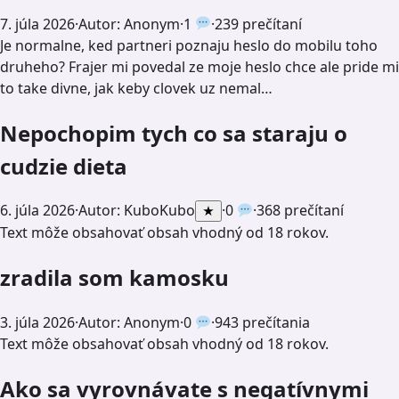
7. júla 2026
·
Autor: Anonym
·
1
·
239 prečítaní
Je normalne, ked partneri poznaju heslo do mobilu toho
druheho? Frajer mi povedal ze moje heslo chce ale pride mi
to take divne, jak keby clovek uz nemal…
Nepochopim tych co sa staraju o
cudzie dieta
6. júla 2026
·
Autor:
KuboKubo
·
0
·
368 prečítaní
★
Text môže obsahovať obsah vhodný od 18 rokov.
zradila som kamosku
3. júla 2026
·
Autor: Anonym
·
0
·
943 prečítania
Text môže obsahovať obsah vhodný od 18 rokov.
Ako sa vyrovnávate s negatívnymi