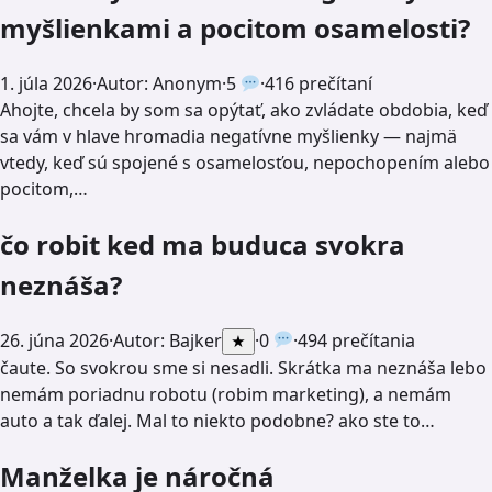
myšlienkami a pocitom osamelosti?
1. júla 2026
·
Autor: Anonym
·
5
·
416 prečítaní
Ahojte, chcela by som sa opýtať, ako zvládate obdobia, keď
sa vám v hlave hromadia negatívne myšlienky — najmä
vtedy, keď sú spojené s osamelosťou, nepochopením alebo
pocitom,…
čo robit ked ma buduca svokra
neznáša?
26. júna 2026
·
Autor:
Bajker
·
0
·
494 prečítania
★
čaute. So svokrou sme si nesadli. Skrátka ma neznáša lebo
nemám poriadnu robotu (robim marketing), a nemám
auto a tak ďalej. Mal to niekto podobne? ako ste to…
Manželka je náročná