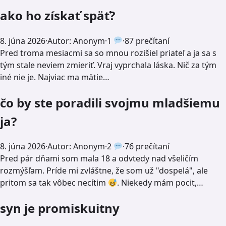
ako ho získať späť?
8. júna 2026
·
Autor: Anonym
·
1
·
87 prečítaní
Pred troma mesiacmi sa so mnou rozišiel priateľ a ja sa s
tým stale neviem zmieriť. Vraj vyprchala láska. Nič za tým
iné nie je. Najviac ma mätie…
čo by ste poradili svojmu mladšiemu
ja?
8. júna 2026
·
Autor: Anonym
·
2
·
76 prečítaní
Pred pár dňami som mala 18 a odvtedy nad všeličím
rozmýšľam. Príde mi zvláštne, že som už "dospelá", ale
pritom sa tak vôbec necítim
. Niekedy mám pocit,…
syn je promiskuitny