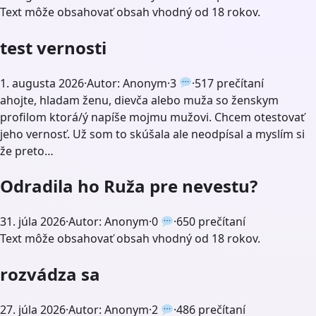
Text môže obsahovať obsah vhodný od 18 rokov.
test vernosti
1. augusta 2026
·
Autor: Anonym
·
3
·
517 prečítaní
ahojte, hladam ženu, dievča alebo muža so ženskym
profilom ktorá/ý napíše mojmu mužovi. Chcem otestovať
jeho vernosť. Už som to skúšala ale neodpísal a myslím si
že preto…
Odradila ho Ruža pre nevestu?
31. júla 2026
·
Autor: Anonym
·
0
·
650 prečítaní
Text môže obsahovať obsah vhodný od 18 rokov.
rozvádza sa
27. júla 2026
·
Autor: Anonym
·
2
·
486 prečítaní