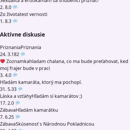
Sexualita a erotika
mam sa snubenici priznat?
2. 8.
0
Zo života
test vernosti
1. 8.
3
Aktívne diskusie
Priznania
Priznania
24. 3.
182
Zoznamka
hladam chalana, co ma bude preťahovat, ked
moj frajer bude v praci
3. 4.
0
Hľadám kamaráta, ktorý ma pochopí.
31. 5.
33
Láska a vzťahy
Hľadám si kamarátov ;)
17. 2.
0
Zábava
Hľadám kamarátku
7. 6.
25
Zábava
Skúsenosť s Národnou Pokladnicou