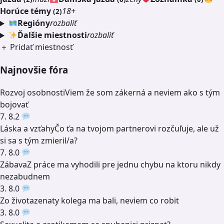
Horúce témy
18+
(2)
Regióny
rozbaliť
Ďalšie miestnosti
rozbaliť
＋ Pridať miestnosť
Najnovšie fóra
Rozvoj osobnosti
Viem že som zákerná a neviem ako s tým
bojovať
7. 8.
2
Láska a vzťahy
Čo ťa na tvojom partnerovi rozčuľuje, ale už
si sa s tým zmieril/a?
7. 8.
0
Zábava
Z práce ma vyhodili pre jednu chybu na ktoru nikdy
nezabudnem
3. 8.
0
Zo života
zenaty kolega ma bali, neviem co robit
3. 8.
0