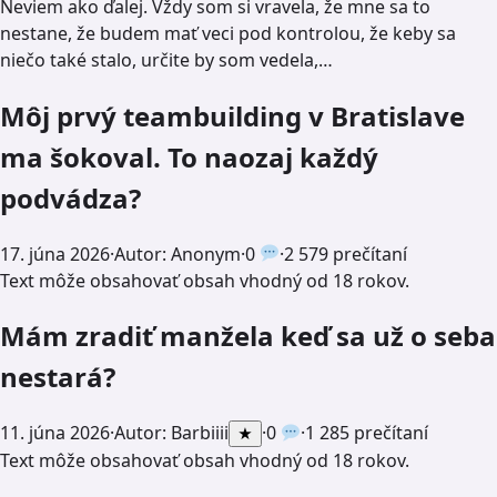
Neviem ako ďalej. Vždy som si vravela, že mne sa to
nestane, že budem mať veci pod kontrolou, že keby sa
niečo také stalo, určite by som vedela,…
Môj prvý teambuilding v Bratislave
ma šokoval. To naozaj každý
podvádza?
17. júna 2026
·
Autor: Anonym
·
0
·
2 579 prečítaní
Text môže obsahovať obsah vhodný od 18 rokov.
Mám zradiť manžela keď sa už o seba
nestará?
11. júna 2026
·
Autor:
Barbiiii
·
0
·
1 285 prečítaní
★
Text môže obsahovať obsah vhodný od 18 rokov.