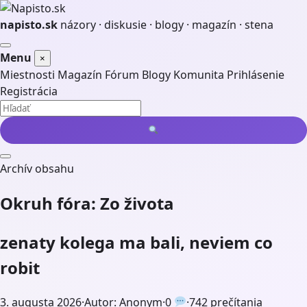
napisto.sk
názory · diskusie · blogy · magazín · stena
Otvoriť
Menu
×
menu
Miestnosti
Magazín
Fórum
Blogy
Komunita
Prihlásenie
Registrácia
Vyhľadať
Archív obsahu
Okruh fóra:
Zo života
zenaty kolega ma bali, neviem co
robit
3. augusta 2026
·
Autor: Anonym
·
0
·
742 prečítania