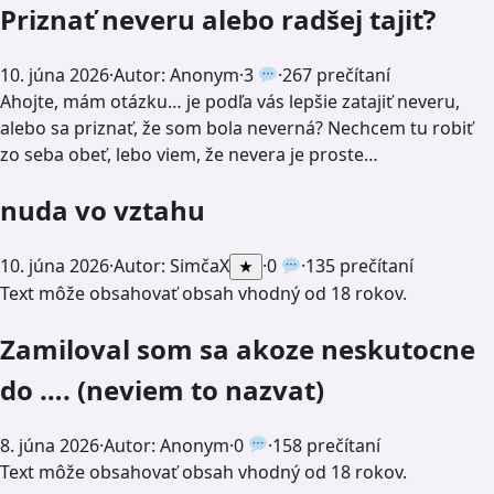
Priznať neveru alebo radšej tajiť?
10. júna 2026
·
Autor: Anonym
·
3
·
267 prečítaní
Ahojte, mám otázku… je podľa vás lepšie zatajiť neveru,
alebo sa priznať, že som bola neverná? Nechcem tu robiť
zo seba obeť, lebo viem, že nevera je proste…
nuda vo vztahu
10. júna 2026
·
Autor:
SimčaX
·
0
·
135 prečítaní
★
Text môže obsahovať obsah vhodný od 18 rokov.
Zamiloval som sa akoze neskutocne
do …. (neviem to nazvat)
8. júna 2026
·
Autor: Anonym
·
0
·
158 prečítaní
Text môže obsahovať obsah vhodný od 18 rokov.