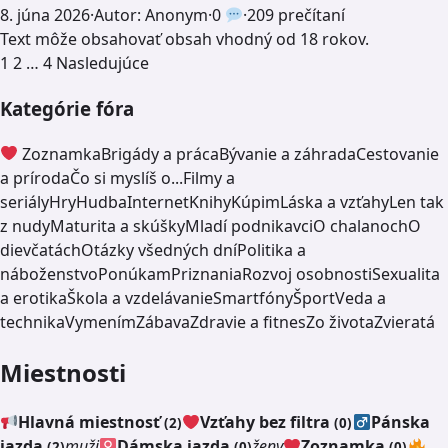
8. júna 2026
·
Autor: Anonym
·
0
·
209 prečítaní
Text môže obsahovať obsah vhodný od 18 rokov.
Stránkovanie
1
2
…
4
Nasledujúce
príspevkov
Kategórie fóra
Zoznamka
Brigády a práca
Bývanie a záhrada
Cestovanie
a príroda
Čo si myslíš o...
Filmy a
seriály
Hry
Hudba
Internet
Knihy
Kúpim
Láska a vzťahy
Len tak
z nudy
Maturita a skúšky
Mladí podnikavci
O chalanoch
O
dievčatách
Otázky všedných dní
Politika a
náboženstvo
Ponúkam
Priznania
Rozvoj osobnosti
Sexualita
a erotika
Škola a vzdelávanie
Smartfóny
Šport
Veda a
technika
Vymením
Zábava
Zdravie a fitnes
Zo života
Zvieratá
Miestnosti
Hlavná miestnosť
Vzťahy bez filtra
Pánska
(2)
(0)
jazda
muži
Dámska jazda
ženy
Zoznamka
(2)
(0)
(0)